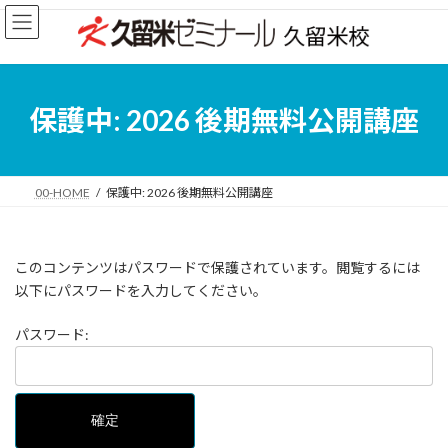
コ
ナ
ン
ビ
テ
ゲ
ン
ー
ツ
シ
へ
ョ
保護中: 2026 後期無料公開講座
ス
ン
キ
に
ッ
移
プ
動
00-HOME
保護中: 2026 後期無料公開講座
このコンテンツはパスワードで保護されています。閲覧するには
以下にパスワードを入力してください。
パスワード: