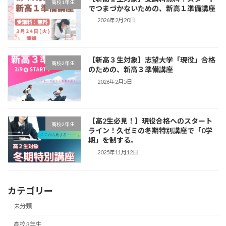
高校1年生
でつまづかないための、新高１準備講座
2026年2月20日
【新高３生対象】志望大学「現役」合格
高校2年生
のための、新高３準備講座
2026年2月5日
【高2生必見！】現役合格へのスタート
高校2年生
ライン！久ゼミの冬期特別講座で「0学
期」を制する。
2025年11月12日
カテゴリー
未分類
高校3年生