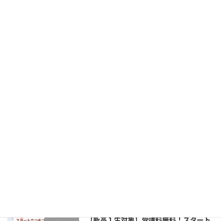
2026年3月23日
【2026合格速報】
大学受験科（高卒生）
2026年3月22日
2026 特待生認定制度
大学受験科（高卒生）
2026年2月24日
2026 大学受験科 春期講習スタート！
大学受験科（高卒生）
2026年2月24日
【新高１生対象】受講料無料！スタート